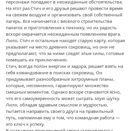
персонажи попадают в неожиданные обстоятельства.
На этот раз Стич и его друзья решают провести время
на свежем воздухе и организовать свой собственный
лагерь. Все начинается с весёлого строительства
палаток и приготовления к пикнику, но их радость
вскоре омрачается неожиданным появлением врага.
Лило, Стич и остальные находят старую карту, которая
указывает на место древних сокровищ, но они не
предполагают, что за ними следят злые силы, готовые
помешать их приключению.
Стич, всегда полон энергии и задора, решает взять на
себя командование в поисках сокровищ. Он
придумывает разнообразные хитроумные планы,
которые, несомненно, гарантируют множество
смешных моментов. Однако вскоре становится ясно,
что его самоуверенность может сыграть злую шутку.
Лило, обладая здравым смыслом и мудростью,
пытается направить своего друга на правильный
путь, напоминая ему о том, что командная работа —
это ключ к успеху.
В ходе своих приключений герои сталкиваются с