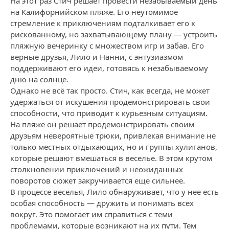
На этот раз Стич решает провести незабываемый день
на Калифорнийском пляже. Его неутомимое
стремление к приключениям подталкивает его к
рискованному, но захватывающему плану — устроить
пляжную вечеринку с множеством игр и забав. Его
верные друзья, Лило и Нанни, с энтузиазмом
поддерживают его идеи, готовясь к незабываемому
дню на солнце.
Однако не всё так просто. Стич, как всегда, не может
удержаться от искушения продемонстрировать свои
способности, что приводит к курьезным ситуациям.
На пляже он решает продемонстрировать своим
друзьям невероятные трюки, привлекая внимание не
только местных отдыхающих, но и группы хулиганов,
которые решают вмешаться в веселье. В этом крутом
столкновении приключений и неожиданных
поворотов сюжет закручивается еще сильнее.
В процессе веселья, Лило обнаруживает, что у нее есть
особая способность — дружить и понимать всех
вокруг. Это помогает им справиться с теми
проблемами, которые возникают на их пути. Тем