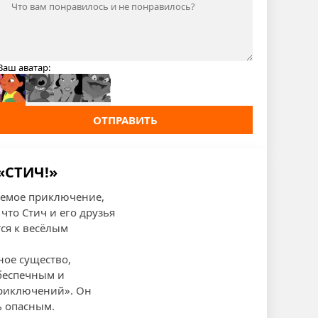
Ваш аватар:
ОТПРАВИТЬ
«СТИЧ!»
ваемое приключение,
что Стич и его друзья
ся к весёлым
ное существо,
беспечным и
приключений». Он
ь опасным.