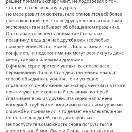
решает поймать эксперимент, не подозревая о том,
что таит в себе реальную угрозу.
По мере развития сюжета Лило становится всё более
обеспокоенной тем, что её друг увлекается поисками
эксперимента и забывает об обещанном празднике.
Она старается вернуть внимание Стича к их
празднику, ведь для неё дружба важнее любых
приключений. В этот момент Лило осознаёт, что
конфликты и недопонимания могут возникнуть даже
между самыми близкими друзьями.
В финале серии зрители увидят, как после всех
переживаний Лило и Стич действительно находят
способ объединить усилия – они успешно
справляются с «обиженным» экспериментом и в итоге
организуют великолепный праздник, который
сплачивает всех их друзей. Эта серия наполнена
комедией, глубокими эмоциями и важными уроками
о дружбе и понимании, что делает ее увлекательной
не только для детей, но и для взрослых.
Не пропустите возможность снова погрузиться в
удивительный мир Лило и Стича, полон ярких и